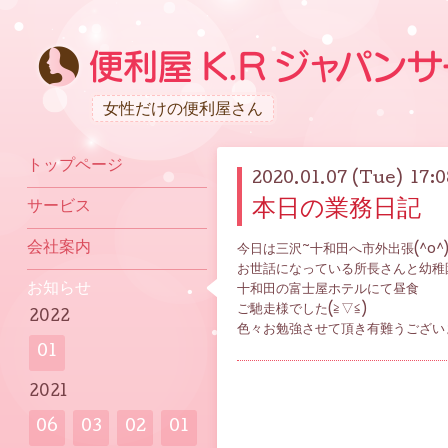
女性だけの便利屋さん
トップページ
2020.01.07 (Tue) 17:0
本日の業務日記
サービス
会社案内
今日は三沢~十和田へ市外出張(^o^)
お世話になっている所長さんと幼稚
お知らせ
十和田の富士屋ホテルにて昼食
ご馳走様でした(≧▽≦)
2022
色々お勉強させて頂き有難うござい
01
2021
06
03
02
01