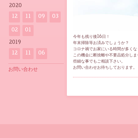
2020
12
11
09
03
02
01
今年も残り後16日！
2019
年末掃除等お済みでしょうか？
コロナ禍でお家にいる時間が多くな
12
11
06
この機会に断捨離や不要品処分しま
些細な事でもご相談下さい。
お問い合わせお待ちしております。
お問い合わせ