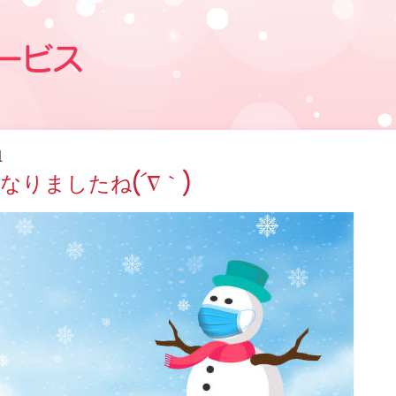
1
りましたね(´∇｀)